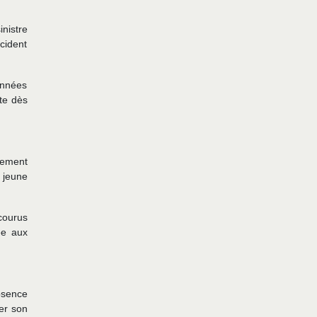
nistre
cident
années
nte dès
lement
 jeune
courus
ée aux
absence
er son