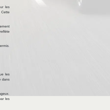
ur les
 Cette
lement
eflète
ermis.
ue les
e dans
ageux.
par les