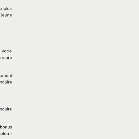
e plus
 jeune
 votre
erture
gement
nduire
nduite
 bonus
élérer