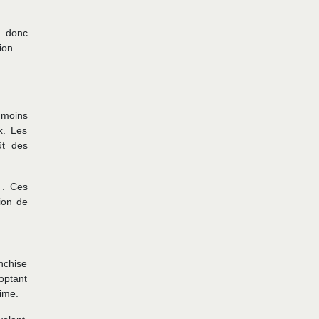
t donc
ion.
 moins
x. Les
ût des
s
. Ces
ion de
anchise
optant
rime.