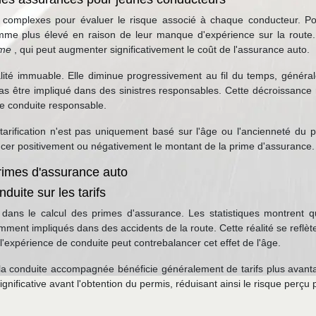
es complexes pour évaluer le risque associé à chaque conducteur. Po
mme plus élevé en raison de leur manque d'expérience sur la route.
ime
, qui peut augmenter significativement le coût de l'assurance auto.
lité immuable. Elle diminue progressivement au fil du temps, généra
as être impliqué dans des sinistres responsables. Cette décroissance r
ne conduite responsable.
arification n'est pas uniquement basé sur l'âge ou l'ancienneté du p
encer positivement ou négativement le montant de la prime d'assurance.
primes d'assurance auto
duite sur les tarifs
 dans le calcul des primes d'assurance. Les statistiques montrent q
ment impliqués dans des accidents de la route. Cette réalité se reflèt
l'expérience de conduite peut contrebalancer cet effet de l'âge.
 la conduite accompagnée bénéficie généralement de tarifs plus avant
nificative avant l'obtention du permis, réduisant ainsi le risque perçu 