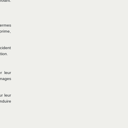
olant.
termes
prime,
cident
tion.
r leur
inages
ur leur
nduire