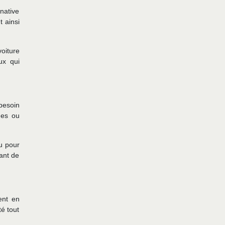
native
 ainsi
oiture
ux qui
besoin
nes ou
ou pour
tant de
ent en
té tout