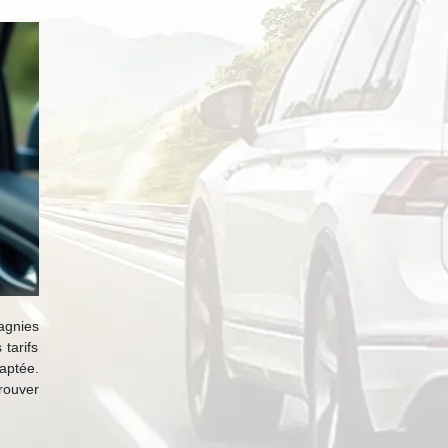
agnies
tarifs
daptée.
rouver