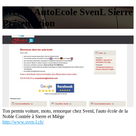
Sven l | AutoEcole SvenL Sierre
Présen­ta­tion
Ton permis voiture, moto, remorque chez Svenl, l'auto école de la
Noble Contrée à Sierre et Miège
http://www.sven-l.ch/